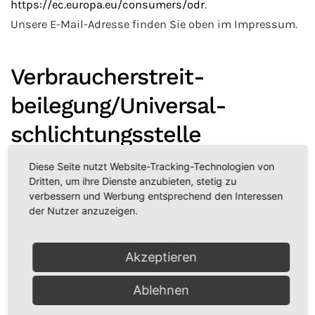
https://ec.europa.eu/consumers/odr
.
Unsere E-Mail-Adresse finden Sie oben im Impressum.
Verbraucher­streit­
beilegung/Universal­
schlichtungs­stelle
Diese Seite nutzt Website-Tracking-Technologien von
Wir sind nicht bereit oder verpflichtet, an
Dritten, um ihre Dienste anzubieten, stetig zu
verbessern und Werbung entsprechend den Interessen
Streitbeilegungsverfahren vor einer
der Nutzer anzuzeigen.
Verbraucherschlichtungsstelle teilzunehmen.
Akzeptieren
Haftung für Inhalte
Ablehnen
Als Diensteanbieter sind wir gemäß § 7 Abs.1 TMG für