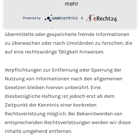
mehr
eigene Inhalte auf diesen Seiten nach den allgemeinen
Gesetzen verantwortlich. Nach §§ 8 bis 10 TMG sind wir
Powered by
&
als Diensteanbieter jedoch nicht verpflichtet,
übermittelte oder gespeicherte fremde Informationen
zu überwachen oder nach Umständen zu forschen, die
auf eine rechtswidrige Tätigkeit hinweisen.
Verpflichtungen zur Entfernung oder Sperrung der
Nutzung von Informationen nach den allgemeinen
Gesetzen bleiben hiervon unberührt. Eine
diesbezügliche Haftung ist jedoch erst ab dem
Zeitpunkt der Kenntnis einer konkreten
Rechtsverletzung möglich. Bei Bekanntwerden von
entsprechenden Rechtsverletzungen werden wir diese
Inhalte umgehend entfernen.